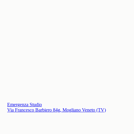
Dove siamo
Via Francesco Barbiero 84g
Mogliano Veneto (TV), 31021 — a 50 m dal Liceo Berto
Telefono
353 401 7905
Lun–Ven: 9:00–12:00 / 14:00–19:00 · Sab: 9:00–13:00
Email
emergenza.studio26@gmail.com
Risposta entro 24h
→