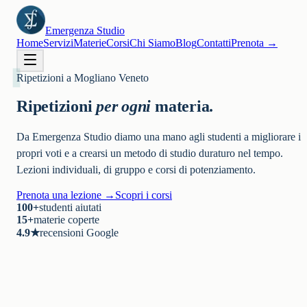
Emergenza Studio
Home
Servizi
Materie
Corsi
Chi Siamo
Blog
Contatti
Prenota
→
Ripetizioni a Mogliano Veneto
Ripetizioni
per ogni
materia.
Da Emergenza Studio diamo una mano agli studenti a migliorare i
propri voti e a crearsi un metodo di studio duraturo nel tempo.
Lezioni individuali, di gruppo e corsi di potenziamento.
Prenota una lezione
→
Scopri i corsi
100+
studenti aiutati
15+
materie coperte
4.9★
recensioni Google