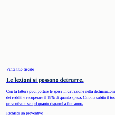
Medie
€
20
€
14
€
18
/h
/h
/h
Superiori
€
25
€
18
€
22
/h
/h
/h
Università
€
33
€
23
€
28
/h
/h
/h
Vantaggio fiscale
Le lezioni si possono detrarre.
Con la fattura puoi portare le spese in detrazione nella dichiarazion
dei redditi e recuperare il 19% di quanto speso. Calcola subito il tu
preventivo e scopri quanto risparmi a fine anno.
Richiedi un preventivo
→